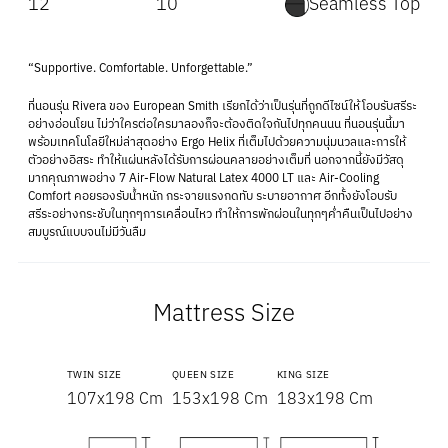
12
10
Seamless Top
“Supportive. Comfortable. Unforgettable.”
ที่นอนรุ่น Rivera ของ European Smith เรียกได้ว่าเป็นรุ่นที่ถูกดีไซน์ให้โอบรับสรีระ
อย่างอ่อนโยน ไม่ว่าใครต่อใครมาลองก็จะต้องติดใจกันไปทุกคนนน ที่นอนรุ่นนี้มา
พร้อมเทคโนโลยีใหม่ล่าสุดอย่าง Ergo Helix ที่เต็มไปด้วยความนุ่มนวลและการให้
ตัวอย่างอิสระ ทำให้แผ่นหลังได้รับการผ่อนคลายอย่างเต็มที่ นอกจากนี้ยังมีวัสดุ
มากคุณภาพอย่าง 7 Air-Flow Natural Latex 4000 LT และ Air-Cooling
Comfort คอยรองรับน้ำหนัก กระจายแรงกดทับ ระบายอากาศ อีกทั้งยังโอบรับ
สรีระอย่างกระชับในทุกๆการเคลื่อนไหว ทำให้การพักผ่อนในทุกๆค่ำคืนเป็นไปอย่าง
สมบูรณ์แบบจนไม่มีวันลืม
Mattress Size
TWIN SIZE
QUEEN SIZE
KING SIZE
107x198 Cm
153x198 Cm
183x198 Cm