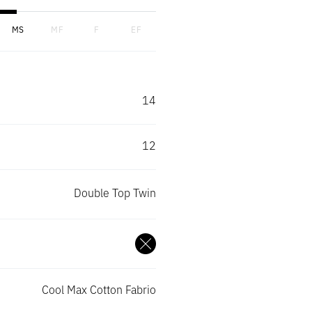
Mabel
MEDITERRANEAN SERIES
MEDITERRA
MS
MF
F
EF
Madison
MEDITERRANEAN SERIES
MEDITERRA
14
Madrid
MEDITERRANEAN SERIES
MEDITERRA
12
Magnolia
MEDITERRANEAN SERIES
MEDITERRA
Marshall
Double Top Twin
MEDITERRANEAN SERIES
MEDITERRA
Martin
MEDITERRANEAN SERIES
MEDITERRA
Mavis
MEDITERRANEAN SERIES
MEDITERRA
Cool Max Cotton Fabrio