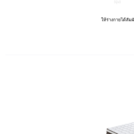
(นุ่ม)
ให้ร่างกายได้สั