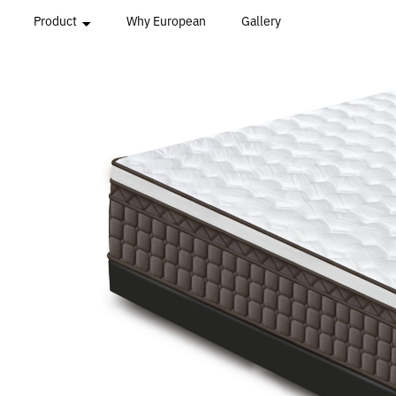
Product
Why European
Gallery
All Series
Hungarian Series
Mediterranean Series
Romanian Series
Oceanian Series
Beyond Series