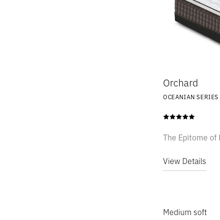
Orchard
OCEANIAN SERIES
Harvard II
The Epitome of 
Henry
View Details
Hudson
Hugo
Medium soft