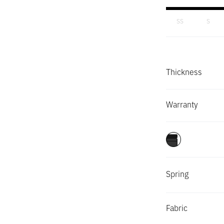
Mabel
SS
S
Madison
Thickness
Madrid
Warranty
Magnolia
Marshall
Martin
Spring
Mavis
Fabric