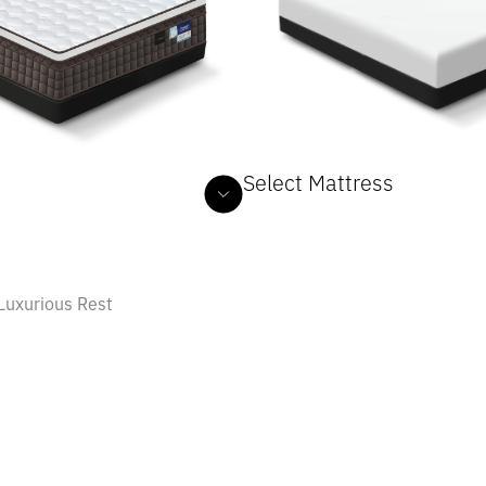
Select Mattress
Harvard II
HUNGARIAN SERIES
HUNGA
Luxurious Rest
Henry
HUNGARIAN SERIES
HUNGA
Hudson
HUNGARIAN SERIES
HUNGA
Hugo
HUNGARIAN SERIES
HUNGA