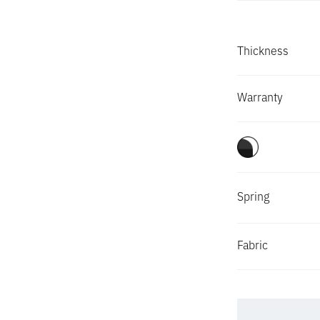
Madison
Thickness
Madrid
Warranty
Magnolia
Marshall
Spring
Martin
Fabric
Mavis
Maxwell II