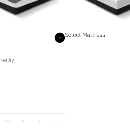
Select Mattress
Harvard II
HUNGARIAN SERIES
HUNGA
 reality
Henry
HUNGARIAN SERIES
HUNGA
Hudson
HUNGARIAN SERIES
HUNGA
Hugo
HUNGARIAN SERIES
HUNGA
MS
MF
F
EF
Mabel
MEDITERRANEAN SERIES
MEDITERRA