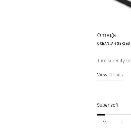
Omega
OCEANIAN SERIES
Harvard II
Turn serenity to
Henry
View Details
Hudson
Super soft
Hugo
SS
S
Mabel