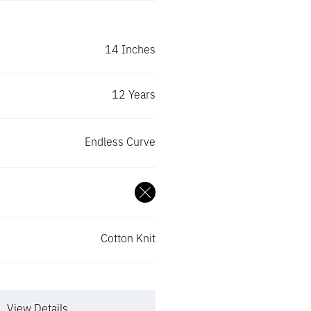
Madison
MEDITERRANEAN SERIES
MEDITERRA
14 Inches
Madrid
MEDITERRANEAN SERIES
MEDITERRA
12 Years
Magnolia
MEDITERRANEAN SERIES
MEDITERRA
Endless Curve
Marshall
MEDITERRANEAN SERIES
MEDITERRA
Martin
MEDITERRANEAN SERIES
MEDITERRA
Cotton Knit
Mavis
MEDITERRANEAN SERIES
MEDITERRA
Maxwell II
MEDITERRANEAN SERIES
MEDITERRA
View Details