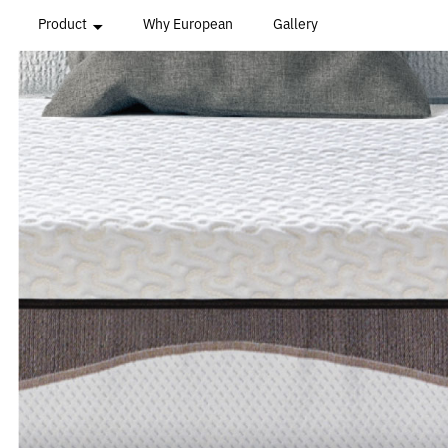
Product
Why European
Gallery
All Series
Hungarian Series
Mediterranean Series
Romanian Series
Oceanian Series
Beyond Series