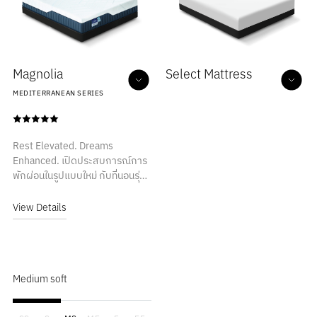
Magnolia
Select Mattress
MEDITERRANEAN SERIES
Harvard II
Harvard II
HUNGARIAN SERIES
HUNGARIAN SERIES
Rest Elevated. Dreams
Henry
Henry
Enhanced. เปิดประสบการณ์การ
พักผ่อนในรูปแบบใหม่ กับที่นอนรุ่น
HUNGARIAN SERIES
HUNGARIAN SERIES
Magnolia จาก European Smith
Hudson
Hudson
ที่มอบสัมผัสแห่งการนอนอันเหนือ
View Details
HUNGARIAN SERIES
HUNGARIAN SERIES
ระดับ ด้วยความนุ่มสบายอย่าง
ลงตัว รองรับทุกท่วงท่าผ่าน
Hugo
Hugo
เทคโนโลยี Double Air-Cooling
HUNGARIAN SERIES
HUNGARIAN SERIES
Memory Foam ผสานกับ Euro
Mabel
Mabel
Medium soft
Zole Natural Latex ช่วยโอบรับ
สรีระอย่างอ่อนโยน พร้อมกระจาย
MEDITERRANEAN SERIES
MEDITERRANEAN SERIES
น้ำหนักในแต่ละสัดส่วนได้อย่าง