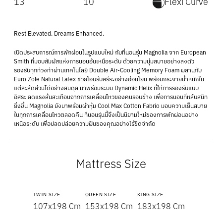
13
10
Flexi Curve
Rest Elevated. Dreams Enhanced.
เปิดประสบการณ์การพักผ่อนในรูปแบบใหม่ กับที่นอนรุ่น Magnolia จาก European
Smith ที่มอบสัมผัสแห่งการนอนอันเหนือระดับ ด้วยความนุ่มสบายอย่างลงตัว
รองรับทุกท่วงท่าผ่านเทคโนโลยี Double Air-Cooling Memory Foam ผสานกับ
Euro Zole Natural Latex ช่วยโอบรับสรีระอย่างอ่อนโยน พร้อมกระจายน้ำหนักใน
แต่ละสัดส่วนได้อย่างสมดุล มาพร้อมระบบ Dynamic Helix ที่ให้การรองรับแบบ
อิสระ ลดแรงสั่นสะเทือนจากการเคลื่อนไหวของคนรอบข้าง เพื่อการนอนที่หลับสนิท
ยิ่งขึ้น Magnolia ยังมาพร้อมผ้าหุ้ม Cool Max Cotton Fabrio มอบความเย็นสบาย
ในทุกการเคลื่อนไหวตลอดคืน ที่นอนรุ่นนี้จึงเป็นนิยามใหม่ของการพักผ่อนอย่าง
เหนือระดับ เพื่อปลดปล่อยความฝันของคุณอย่างไร้ขีดจำกัด
Mattress Size
TWIN SIZE
QUEEN SIZE
KING SIZE
107x198 Cm
153x198 Cm
183x198 Cm