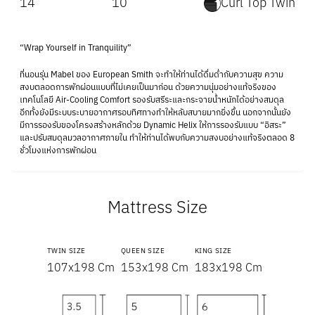
14
10
Curl Top Twin
“Wrap Yourself in Tranquility”
ที่นอนรุ่น Mabel ของ European Smith จะทำให้ท่านได้ดื่มด่ำกับความสุข ความ
สงบตลอดการพักผ่อนแบบที่ไม่เคยเป็นมาก่อน ด้วยความนุ่มอย่างแท้จริงของ
เทคโนโลยี Air-Cooling Comfort รองรับสรีระและกระจายน้ำหนักได้อย่างสมดุล
อีกทั้งยังมีระบบระบายอากาศรอบทิศทางทำให้หลับสบายมากยิ่งขึ้น นอกจากนั้นยัง
มีการรองรับของโครงสร้างหลักด้วย Dynamic Helix ให้การรองรับแบบ “อิสระ”
และปรับสมดุลมวลอากาศภายใน ทำให้ท่านได้พบกับความสงบอย่างแท้จริงตลอด 8
ชั่วโมงแห่งการพักผ่อน
Mattress Size
TWIN SIZE
QUEEN SIZE
KING SIZE
107x198 Cm
153x198 Cm
183x198 Cm