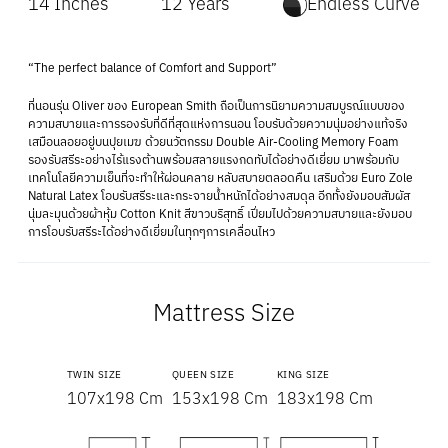
14 Inches
12 Years
Endless Curve
“The perfect balance of Comfort and Support”
ที่นอนรุ่น Oliver ของ European Smith ถือเป็นการนิยามความสมบูรณ์แบบของ
ความสบายและการรองรับที่ดีที่สุดแห่งการนอน โอบรับด้วยความนุ่มอย่างแท้จริง
เสมือนลอยอยู่บนปุยเมฆ ด้วยนวัตกรรม Double Air-Cooling Memory Foam
รองรับสรีระอย่างไร้แรงต้านพร้อมสลายแรงกดทับได้อย่างดีเยี่ยม มาพร้อมกับ
เทคโนโลยีความเย็นที่จะทำให้ผ่อนคลาย หลับสบายตลอดคืน เสริมด้วย Euro Zole
Natural Latex โอบรับสรีระและกระจายน้ำหนักได้อย่างสมดุล อีกทั้งยังมอบสัมผัส
นุ่มละมุนด้วยผ้าหุ้ม Cotton Knit สีขาวบริสุทธิ์ เปี่ยมไปด้วยความสบายและยังมอบ
การโอบรับสรีระได้อย่างดีเยี่ยมในทุกๆการเคลื่อนไหว
Mattress Size
TWIN SIZE
QUEEN SIZE
KING SIZE
107x198 Cm
153x198 Cm
183x198 Cm